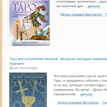
отчетливым, непонятное – разъ
на понятный для
...
дальше
Читать отрывок бесплатно
Таро для исполнения желаний. Авторская методика коррекц
2.
будущего
Дениз Хессельрот
Эта книга расскажет, как не прос
Таро, а направлять события с по
те из них, которые соответствую
намерениям. Ее автор – Дениз Хе
сорокалетним
...
дальше
Читать отрывок бесплатно
Гд