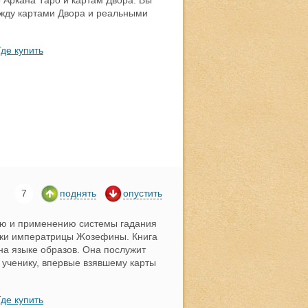
Аркана Таро и картам Двора. Вы
ежду картами Двора и реальными
Где купить
7
поднять
опустить
ию и применению системы гадания
лки императрицы Жозефины. Книга
 на языке образов. Она послужит
 ученику, впервые взявшему карты
Где купить