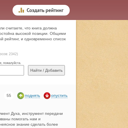
ли считаете, что книга должна
 достойна высокой позиции. Общими
й рейтинг, и одновременно список
лосов: 2342)
е, пожалуйста.
55
поднять
опустить
умент Духа, инструмент передачи
званы помогать нам и
 неясное знание сделать более