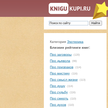
Категория
Эзотерика
Близкие рейтинги книг:
Про заговоры
(120)
Про дьявола
(99)
Про призраков
(114)
Про мистику
(116)
Про смысл жизни
(113)
Про душу
(114)
Про судьбу
(116)
Про смерть
(110)
Про духов
(110)