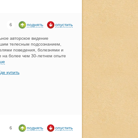
6
поднять
опустить
ьное авторское видение
нашим телесным подсознанием,
елями поведения, болезнями и
е на более чем 30-летнем опыте
ше
Где купить
6
поднять
опустить