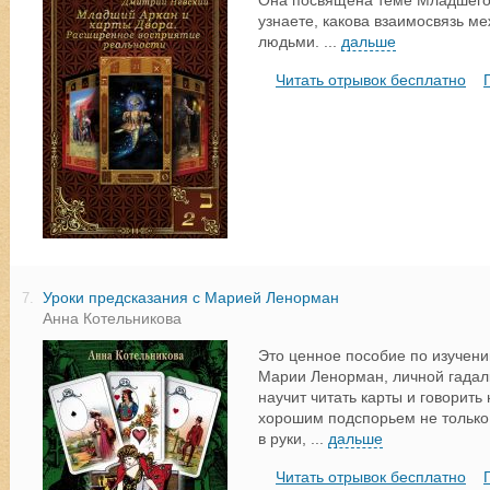
Она посвящена теме Младшего 
узнаете, какова взаимосвязь м
людьми.
...
дальше
Читать отрывок бесплатно
Уроки предсказания с Марией Ленорман
7.
Анна Котельникова
Это ценное пособие по изучен
Марии Ленорман, личной гада
научит читать карты и говорить
хорошим подспорьем не только
в руки,
...
дальше
Читать отрывок бесплатно