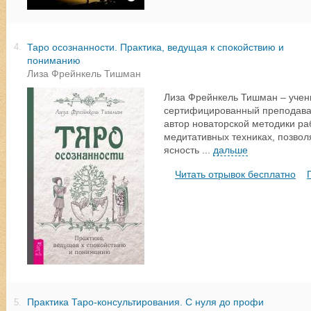
Таро осознанности. Практика, ведущая к спокойствию и
4.
пониманию
Лиза Фрейнкель Тишман
Лиза Фрейнкель Тишман – учены
сертифицированный преподават
автор новаторской методики ра
медитативных техниках, позвол
ясность
...
дальше
Читать отрывок бесплатно
Практика Таро-консультирования. С нуля до профи
5.