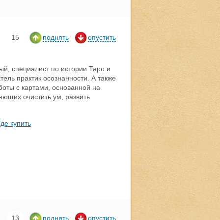
15
поднять
опустить
й, специалист по истории Таро и
ель практик осознанности. А также
боты с картами, основанной на
яющих очистить ум, развить
Где купить
13
поднять
опустить