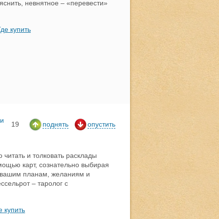
яснить, невнятное – «перевести»
Где купить
ии
19
поднять
опустить
то читать и толковать расклады
мощью карт, сознательно выбирая
т вашим планам, желаниям и
ссельрот – таролог с
е купить