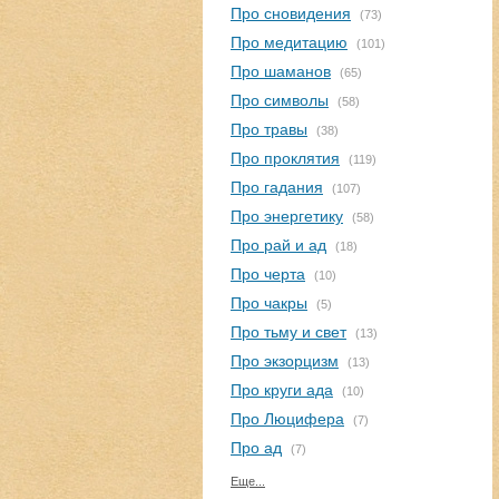
Про сновидения
(73)
Про медитацию
(101)
Про шаманов
(65)
Про символы
(58)
Про травы
(38)
Про проклятия
(119)
Про гадания
(107)
Про энергетику
(58)
Про рай и ад
(18)
Про черта
(10)
Про чакры
(5)
Про тьму и свет
(13)
Про экзорцизм
(13)
Про круги ада
(10)
Про Люцифера
(7)
Про ад
(7)
Еще...