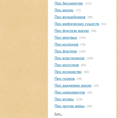
Про бессмертие
(112)
Про магию
(72)
Про волшебников
(80)
Про мифических существ
(61)
Про фэнтези магию
(66)
Про мертвых
(115)
Про колдунов
(76)
Про фэнтези
(118)
Про властелинов
(105)
Про монстров
(83)
Про колдовство
(90)
Про гномов
(59)
Про академию магии
(16)
Про некромантов
(28)
Про мудры
(119)
Про другие миры
(28)
Еще...