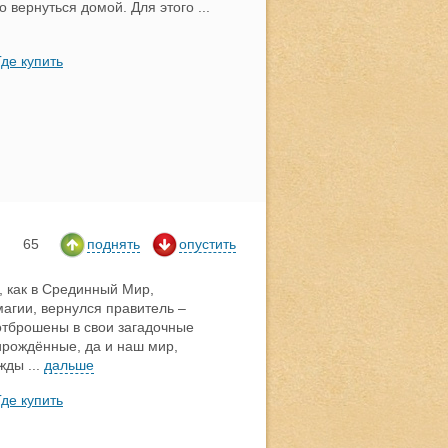
о вернуться домой. Для этого
...
Где купить
65
поднять
опустить
, как в Срединный Мир,
агии, вернулся правитель –
отброшены в свои загадочные
рождённые, да и наш мир,
ажды
...
дальше
Где купить