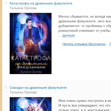
Катастрофа на драконьем факультете
4.
Тальяна Орлова
Мечты сбываются, но всегда как
драконьем факультете, чего все
добавляется: то проблемы с об
романтикой отвлекает от учебы.
...
дальше
Читать отрывок бесплатно
Скандал на драконьем факультете
5.
Тальяна Орлова
Мне очень нужно поступить в ак
И пусть все утверждают, что эт
только элиту, а я, крестьянская