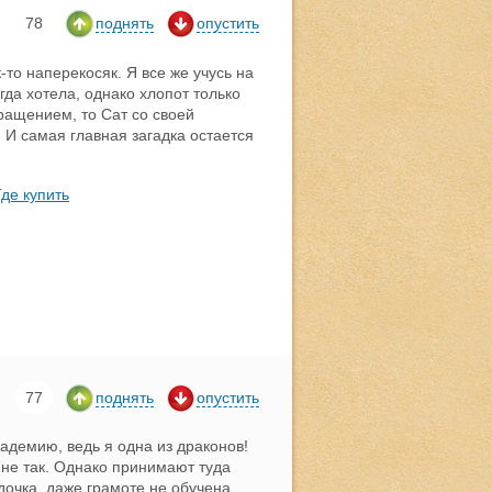
78
поднять
опустить
-то наперекосяк. Я все же учусь на
гда хотела, однако хлопот только
ращением, то Сат со своей
 И самая главная загадка остается
Где купить
77
поднять
опустить
адемию, ведь я одна из драконов!
о не так. Однако принимают туда
 дочка, даже грамоте не обучена.