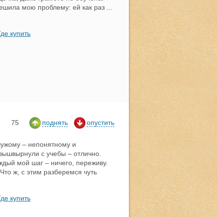
ешила мою проблему: ей как раз
...
Где купить
75
поднять
опустить
 чужому – непонятному и
вышвырнули с учебы – отлично.
дый мой шаг – ничего, переживу.
то ж, с этим разберемся чуть
Где купить