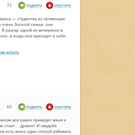
71
поднять
опустить
Арина — студентка из провинции,
 очень богатой семьи, они
 В разгар одной из вечеринок в
хо, а когда она приходит в себя,
Где купить
65
поднять
опустить
нихом все равно приведет меня к
ом стоит… дракон! И свадьба
ня есть всего один способ избежать