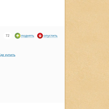
72
поднять
опустить
Где купить