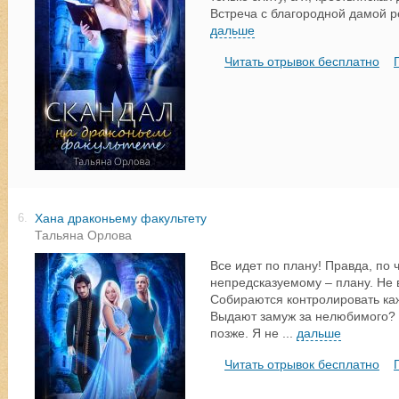
Встреча с благородной дамой р
дальше
Читать отрывок бесплатно
Хана драконьему факультету
6.
Тальяна Орлова
Все идет по плану! Правда, по
непредсказуемому – плану. Не 
Собираются контролировать каж
Выдают замуж за нелюбимого? Ч
позже. Я не
...
дальше
Читать отрывок бесплатно