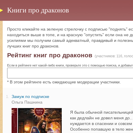
Книги про драконов
Просто кликайте на зеленую стрелочку с подписью "поднять" ес
находиться выше в топе, и на красную "опустить" если она не
усилиями мы получим самый адекватный, правдивый и полезны
лучших книг про драконов.
Рейтинг книг про драконов
(участников: 116, голо
Если в рейтинге нет какой-либо книги, проверьте это с помощью поиска, и добавьт
* В этом рейтинге есть ожидающие модерации участники.
Замуж по подписке
1.
Ольга Пашнина
Я была обычной писательницей 
как дедлайн не довел меня до…
нуждается в спасении и совсем
Особенно попавшую в тело жены