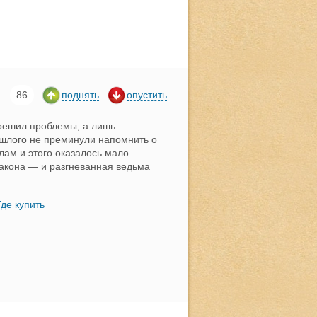
86
поднять
опустить
 решил проблемы, а лишь
ошлого не преминули напомнить о
лам и этого оказалось мало.
акона — и разгневанная ведьма
Где купить