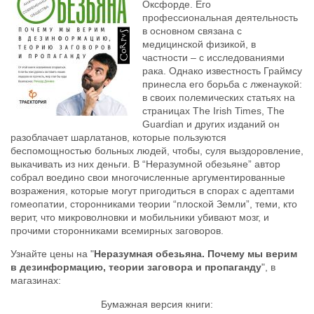
Оксфорде. Его
профессиональная деятельность
в основном связана с
медицинской физикой, в
частности – с исследованиями
рака. Однако известность Граймсу
принесла его борьба с лженаукой:
в своих полемических статьях на
страницах The Irish Times, The
Guardian и других изданий он
разоблачает шарлатанов, которые пользуются
беспомощностью больных людей, чтобы, суля выздоровление,
выкачивать из них деньги. В “Неразумной обезьяне” автор
собрал воедино свои многочисленные аргументированные
возражения, которые могут пригодиться в спорах с адептами
гомеопатии, сторонниками теории “плоской Земли”, теми, кто
верит, что микроволновки и мобильники убивают мозг, и
прочими сторонниками всемирных заговоров.
Узнайте цены на "
Неразумная обезьяна. Почему мы верим
в дезинформацию, теории заговора и пропаганду
", в
магазинах:
Бумажная версия книги: