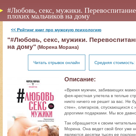
#Любовь, секс, мужики. Перевоспитание
плохих мальчиков на дому
<< Рейтинг книг про мужскую психологию
"#Любовь, секс, мужики. Перевоспитан
на дому"
(Морена Морана)
Читать отрывок онлайн
Средняя стоимость: 
Описание:
«Время мужчин, забивающих мамон
фея-крестная улетела в теплые ст
никто ничего не решит за вас. Не
стен», олигархов, спускающихся с
дорогими подарками. Мы все давн
Так обращается к своим читательн
Морена. Она ведет свой блог уже н
являются десятки тысяч ее поклон