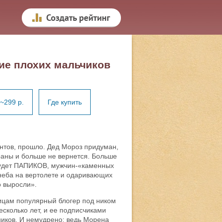
ие плохих мальчиков
~299 р.
Где купить
тов, прошло. Дед Мороз придуман,
раны и больше не вернется. Больше
 будет ПАПИКОВ, мужчин-«каменных
 неба на вертолете и одаривающих
о выросли».
ицам популярный блогер под ником
есколько лет, и ее подписчиками
ников. И немудрено: ведь Морена