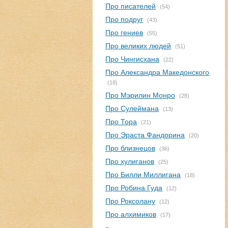
Про писателей
(54)
Про подруг
(43)
Про гениев
(55)
Про великих людей
(51)
Про Чингисхана
(22)
Про Александра Македонского
(18)
Про Мэрилин Монро
(28)
Про Сулеймана
(13)
Про Тора
(21)
Про Эраста Фандорина
(20)
Про близнецов
(36)
Про хулиганов
(25)
Про Билли Миллигана
(18)
Про Робина Гуда
(12)
Про Роксолану
(12)
Про алхимиков
(17)