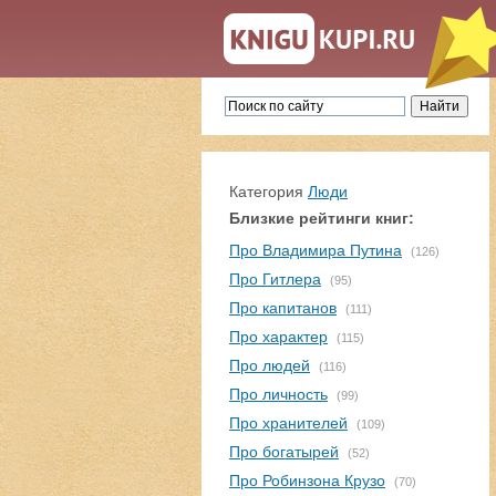
Категория
Люди
Близкие рейтинги книг:
Про Владимира Путина
(126)
Про Гитлера
(95)
Про капитанов
(111)
Про характер
(115)
Про людей
(116)
Про личность
(99)
Про хранителей
(109)
Про богатырей
(52)
Про Робинзона Крузо
(70)