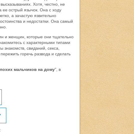
высказываниях. Хотя, честно, не
а ее острый язычок. Она с ходу
етко, а зачастую язвительно
достоинства и недостатки. Она самый
чно.
чин и женщин, которые они тщательно
ознакомитесь с характерными типами
ы знакомств, свиданий, секса,
пережить горечь развода и сделать
плохих мальчиков на дому
", в
"
: