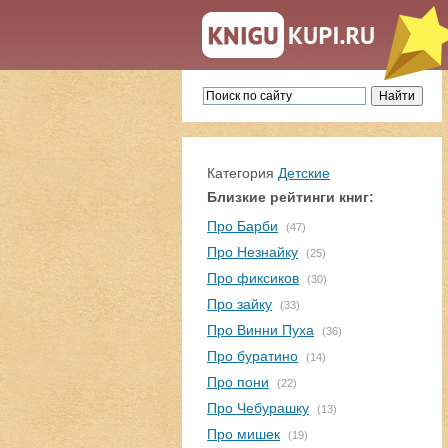
Категория
Детские
Близкие рейтинги книг:
Про Барби
(47)
Про Незнайку
(25)
Про фиксиков
(30)
Про зайку
(33)
Про Винни Пуха
(36)
Про буратино
(14)
Про пони
(22)
Про Чебурашку
(13)
Про мишек
(19)