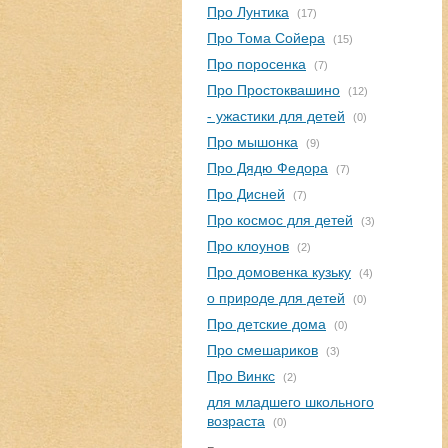
Про Лунтика
(17)
Про Тома Сойера
(15)
Про поросенка
(7)
Про Простоквашино
(12)
- ужастики для детей
(0)
Про мышонка
(9)
Про Дядю Федора
(7)
Про Дисней
(7)
Про космос для детей
(3)
Про клоунов
(2)
Про домовенка кузьку
(4)
о природе для детей
(0)
Про детские дома
(0)
Про смешариков
(3)
Про Винкс
(2)
для младшего школьного
возраста
(0)