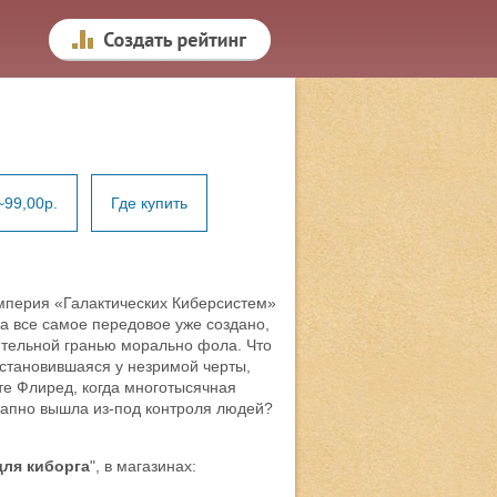
~99,00р.
Где купить
перия «Галактических Киберсистем»
гда все самое передовое уже создано,
ительной гранью морально фола. Что
становившаяся у незримой черты,
те Флиред, когда многотысячная
запно вышла из-под контроля людей?
для киборга
", в магазинах: