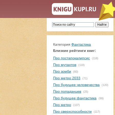
Категория
Фантастика
Близкие рейтинги книг:
Про постапокалипсис
(118)
Про мутантов
(118)
Про зомби
(60)
Про метро 2033
(71)
Про будущее человечества
(120)
Про попаданцев
(25)
Про будущее фантастика
(99)
Про метро
(107)
Про сверхспособности
(117)