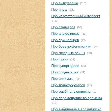
Про антиутопию
(115)
Про иных
(120)
Про искусственный интеллект
(117)
Про сталкеров
(86)
Про апокалипсис
(83)
Про пришельцев
(43)
Про боевую фантастику
(24)
Про звездные войны
(33)
Про чужих
(32)
Про супергероев
(30)
Про подземелья
(22)
Про алхимию
(29)
Про трансформеров
(21)
Про зомби апокалипсис
(17)
Про перемещение во времени
(10)
Про выживание в апокалипсис