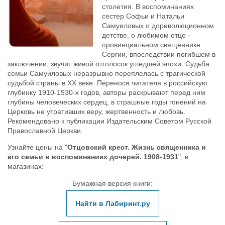
столетия. В воспоминаниях
сестер Софьи и Натальи
Самуиловых о дореволюционном
детстве, о любимом отце -
провинциальном священнике
Сергии, впоследствии погибшем в
заключении, звучит живой отголосок ушедшей эпохи. Судьба
семьи Самуиловых неразрывно переплелась с трагической
судьбой страны в XX веке. Перенося читателя в российскую
глубинку 1910-1930-х годов, авторы раскрывают перед ним
глубины человеческих сердец, в страшные годы гонений на
Церковь не утративших веру, жертвенность и любовь.
Рекомендовано к публикации Издательским Советом Русской
Православной Церкви.
Узнайте цены на "
Отцовский крест. Жизнь священника и
его семьи в воспоминаниях дочерей. 1908-1931
", в
магазинах:
Бумажная версия книги:
Найти в Лабиринт.ру