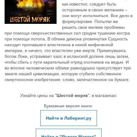
как известно, следует быть
осторожным в своих желаниях –
они могут исполниться. Все дело в
формулировке. Попытки же
решить свои мелкие проблемы
при помощи сверхъестественных сил сродни тушению костра
при помощи потопа. В облике демона упомянутая Сущность
находит пропавшего властелина в некой мифической
империи, и ничего, что властелин уже мертв. Прикинувшись
богом Локи, устраивает хаос в исланской долине лишь затем,
чтобы сбить с пути карательный отряд охотников на ведьм. И
во вполне человеческом облике равнодушно присутствует при
закате нашей цивилизации, которую сгубило собственное
смертоносное изобретение: слово, запечатленное на бумаге.
Узнайте цены на "
Шестой моряк
", в магазинах:
Бумажная версия книги:
Найти в Лабиринт.ру
Найти в "Яндекс Маркет"